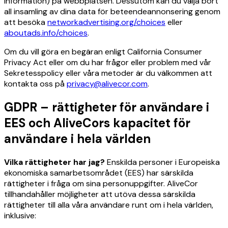
information) på webbplatsen. Dessutom kan du välja bort
all insamling av dina data för beteendeannonsering genom
att besöka
networkadvertising.org/choices
eller
aboutads.info/choices
.
Om du vill göra en begäran enligt California Consumer
Privacy Act eller om du har frågor eller problem med vår
Sekretesspolicy eller våra metoder är du välkommen att
kontakta oss på
privacy@alivecor.com
.
GDPR – rättigheter för användare i
EES och AliveCors kapacitet för
användare i hela världen
Vilka rättigheter har jag?
Enskilda personer i Europeiska
ekonomiska samarbetsområdet (EES) har särskilda
rättigheter i fråga om sina personuppgifter. AliveCor
tillhandahåller möjligheter att utöva dessa särskilda
rättigheter till alla våra användare runt om i hela världen,
inklusive: