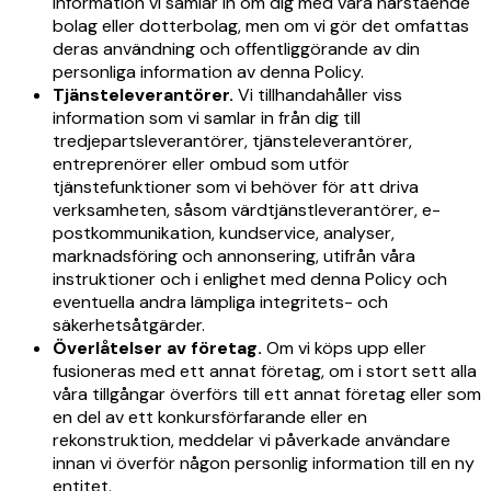
information vi samlar in om dig med våra närstående
bolag eller dotterbolag, men om vi gör det omfattas
deras användning och offentliggörande av din
personliga information av denna Policy.
Tjänsteleverantörer.
Vi tillhandahåller viss
information som vi samlar in från dig till
tredjepartsleverantörer, tjänsteleverantörer,
entreprenörer eller ombud som utför
tjänstefunktioner som vi behöver för att driva
verksamheten, såsom värdtjänstleverantörer, e-
postkommunikation, kundservice, analyser,
marknadsföring och annonsering, utifrån våra
instruktioner och i enlighet med denna Policy och
eventuella andra lämpliga integritets- och
säkerhetsåtgärder.
Överlåtelser av företag.
Om vi köps upp eller
fusioneras med ett annat företag, om i stort sett alla
våra tillgångar överförs till ett annat företag eller som
en del av ett konkursförfarande eller en
rekonstruktion, meddelar vi påverkade användare
innan vi överför någon personlig information till en ny
entitet.