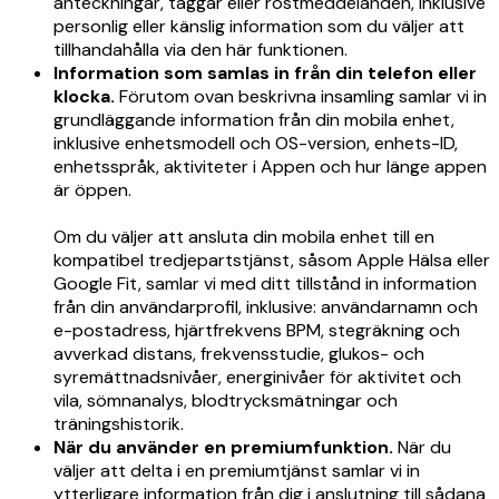
anteckningar, taggar eller röstmeddelanden, inklusive
personlig eller känslig information som du väljer att
tillhandahålla via den här funktionen.
Information som samlas in från din telefon eller
klocka.
Förutom ovan beskrivna insamling samlar vi in
grundläggande information från din mobila enhet,
inklusive enhetsmodell och OS-version, enhets-ID,
enhetsspråk, aktiviteter i Appen och hur länge appen
är öppen.
Om du väljer att ansluta din mobila enhet till en
kompatibel tredjepartstjänst, såsom Apple Hälsa eller
Google Fit, samlar vi med ditt tillstånd in information
från din användarprofil, inklusive: användarnamn och
e-postadress, hjärtfrekvens BPM, stegräkning och
avverkad distans, frekvensstudie, glukos- och
syremättnadsnivåer, energinivåer för aktivitet och
vila, sömnanalys, blodtrycksmätningar och
träningshistorik.
När du använder en premiumfunktion.
När du
väljer att delta i en premiumtjänst samlar vi in
ytterligare information från dig i anslutning till sådana