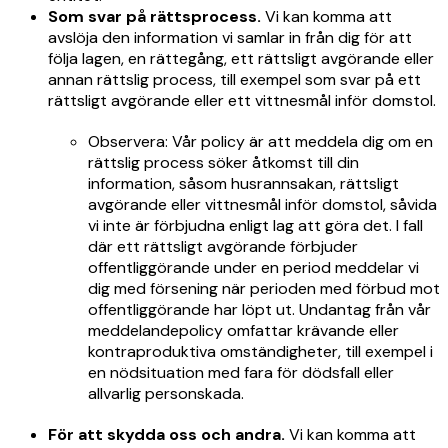
Som svar på rättsprocess.
Vi kan komma att
avslöja den information vi samlar in från dig för att
följa lagen, en rättegång, ett rättsligt avgörande eller
annan rättslig process, till exempel som svar på ett
rättsligt avgörande eller ett vittnesmål inför domstol.
Observera: Vår policy är att meddela dig om en
rättslig process söker åtkomst till din
information, såsom husrannsakan, rättsligt
avgörande eller vittnesmål inför domstol, såvida
vi inte är förbjudna enligt lag att göra det. I fall
där ett rättsligt avgörande förbjuder
offentliggörande under en period meddelar vi
dig med försening när perioden med förbud mot
offentliggörande har löpt ut. Undantag från vår
meddelandepolicy omfattar krävande eller
kontraproduktiva omständigheter, till exempel i
en nödsituation med fara för dödsfall eller
allvarlig personskada.
För att skydda oss och andra.
Vi kan komma att