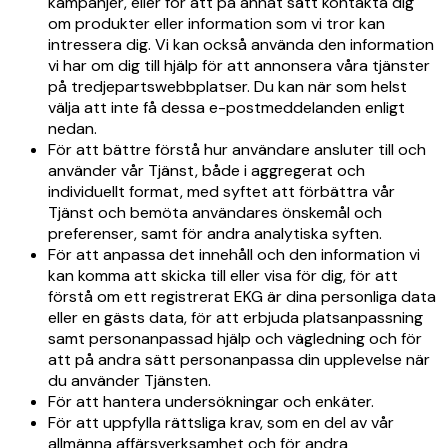
kampanjer, eller för att på annat sätt kontakta dig
om produkter eller information som vi tror kan
intressera dig. Vi kan också använda den information
vi har om dig till hjälp för att annonsera våra tjänster
på tredjepartswebbplatser. Du kan när som helst
välja att inte få dessa e-postmeddelanden enligt
nedan.
För att bättre förstå hur användare ansluter till och
använder vår Tjänst, både i aggregerat och
individuellt format, med syftet att förbättra vår
Tjänst och bemöta användares önskemål och
preferenser, samt för andra analytiska syften.
För att anpassa det innehåll och den information vi
kan komma att skicka till eller visa för dig, för att
förstå om ett registrerat EKG är dina personliga data
eller en gästs data, för att erbjuda platsanpassning
samt personanpassad hjälp och vägledning och för
att på andra sätt personanpassa din upplevelse när
du använder Tjänsten.
För att hantera undersökningar och enkäter.
För att uppfylla rättsliga krav, som en del av vår
allmänna affärsverksamhet och för andra