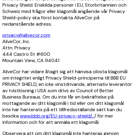
Privacy Shield. Enskilda personer i EU, Storbritannien och
Schweiz med frågor eller klagomål angående vår Privacy
Shield-policy ska först kontakta AliveCor på
nedanstående adress.
privacy@alivecor.com
AliveCor, Inc.
Attn. Privacy
444 Castro St #600
Mountain View, CA 94041
AliveCor har vidare åtagit sig att hänvisa olösta klagomål
om integritet enligt Privacy Shield-principerna till BBB EU
PRIVACY SHIELD, en icke vinstdrivande, alternativ leverantör
av tvistlösning i USA som drivs av Council of Better
Business Bureaus. Om du inte får en bekräftelse på
mottagande av ditt klagomål i tid eller om ditt klagomål
inte har hanterats på ett tillfredsställande sätt kan du
besöka
www.bbb.org/EU-privacy-shield/...
/ för mer
information och för att anmäla ett klagomål.
Observera att om ditt klagomål inte hanteras genom