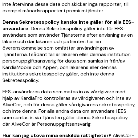
inte återvinna dessa data och skickar inga rapporter, till
exempel månadsrapporter i premiumtjänster.
Denna Sekretesspolicy kanske inte gäller för alla EES-
användare.
Denna Sekretesspolicy gäller inte för EES-
användare som använder Tjänsterna efter anvisning av en
läkare och där läkaren och patienten har en
överenskommelse som omfattar användningen av
Tjänsterna. I sådant fall är läkaren eller dennas institution
personuppgiftsansvarig för data som samlas in från/av
KardiaMobile och Appen, och läkarens eller dennas
institutions sekretesspolicy gäller, och inte denna
Sekretesspolicy.
EES-användares data som matas in av vårdgivare med
hjälp av KardiaPro kontrolleras av vårdgivaren och inte av
AliveCor, och för dessa gäller vårdgivarens sekretesspolicy,
och inte denna. För alla andra data om användare i EES
som samlas in via Tjänsten gäller denna Sekretesspolicy
där AliveCor är Personuppgiftsansvarig.
Hur kan jag utöva mina enskilda rättigheter?
AliveCor-