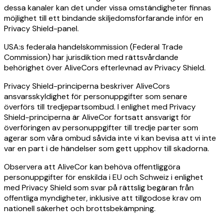
dessa kanaler kan det under vissa omständigheter finnas
möjlighet till ett bindande skiljedomsförfarande inför en
Privacy Shield-panel.
USA:s federala handelskommission (Federal Trade
Commission) har jurisdiktion med rättsvårdande
behörighet över AliveCors efterlevnad av Privacy Shield.
Privacy Shield-principerna beskriver AliveCors
ansvarsskyldighet för personuppgifter som senare
överförs till tredjepartsombud. I enlighet med Privacy
Shield-principerna är AliveCor fortsatt ansvarigt för
överföringen av personuppgifter till tredje parter som
agerar som våra ombud såvida inte vi kan bevisa att vi inte
var en part i de händelser som gett upphov till skadorna.
Observera att AliveCor kan behöva offentliggöra
personuppgifter för enskilda i EU och Schweiz i enlighet
med Privacy Shield som svar på rättslig begäran från
offentliga myndigheter, inklusive att tillgodose krav om
nationell säkerhet och brottsbekämpning.