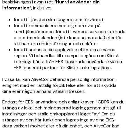
beskrivningen i avsnittet “
Hur vi använder din
information
”, inklusive:
för att Tjänsten ska fungera som förväntat
för att kommunicera med dig som svar på
kundtjänstärenden, för att leverera servicerelaterade
e-postmeddelanden (inte kampanjmaterial) eller för
att hantera undersökningar och enkäter
för att anpassa din upplevelse efter din allmänna
region. Vi behandlar till exempel begäran om Klinisk
tolkningstjänst från EES-baserade användare via en
EES-baserad partner för Klinisk tolkningstjänst.
I vissa fall kan AliveCor behandla personlig information i
enlighet med en rättslig förpliktelse eller för att skydda
dina eller någon annans vitala intressen.
Endast för EES-användare och enligt kraven i GDPR kan du
stänga av lokal och molnbaserad lagring genom att gå till
inställningar och ställa omkopplaren i läget “av” Om du
stänger av den här funktionen lagras inga av dina EKG-
data varken i molnet eller på din enhet, och AliveCor kan